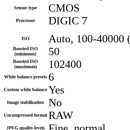
CMOS
Sensor type
DIGIC 7
Processor
Auto, 100-40000 
ISO
50
Boosted ISO
(minimum)
102400
Boosted ISO
(maximum)
6
White balance presets
Yes
Custom white balance
No
Image stabilization
RAW
Uncompressed format
Fine, normal
JPEG quality levels