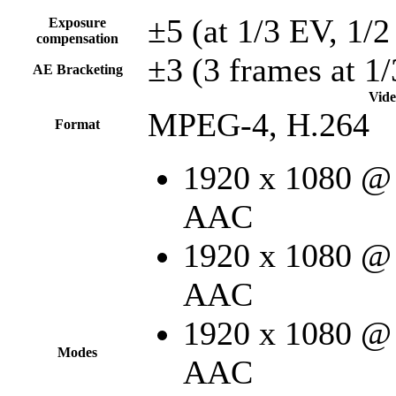
±5 (at 1/3 EV, 1/2
Exposure
compensation
±3 (3 frames at 1/
AE Bracketing
Vide
MPEG-4, H.264
Format
1920 x 1080 @ 
AAC
1920 x 1080 @ 
AAC
1920 x 1080 @ 
Modes
AAC