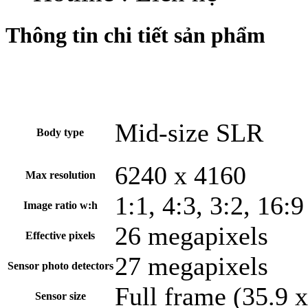
Thông tin chi tiết sản phẩm
Mid-size SLR
Body type
6240 x 4160
Max resolution
1:1, 4:3, 3:2, 16:9
Image ratio w:h
26 megapixels
Effective pixels
27 megapixels
Sensor photo detectors
Full frame (35.9 
Sensor size