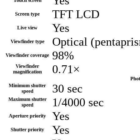
Yes
Touch screen
TFT LCD
Screen type
Yes
Live view
Optical (pentapri
Viewfinder type
98%
Viewfinder coverage
0.71×
Viewfinder
magnification
Phot
30 sec
Minimum shutter
speed
1/4000 sec
Maximum shutter
speed
Yes
Aperture priority
Yes
Shutter priority