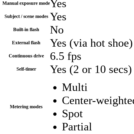
Yes
Manual exposure mode
Yes
Subject / scene modes
No
Built-in flash
Yes (via hot shoe)
External flash
6.5 fps
Continuous drive
Yes (2 or 10 secs)
Self-timer
Multi
Center-weighte
Metering modes
Spot
Partial