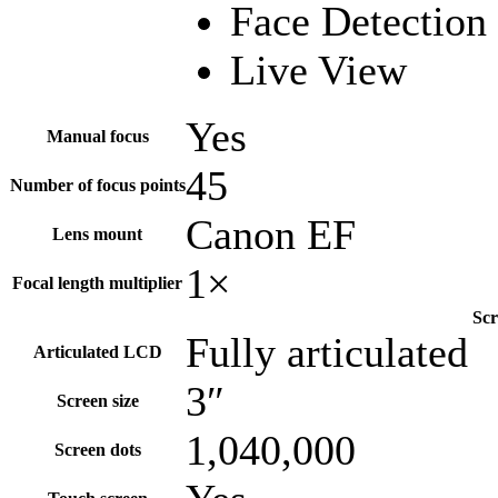
Face Detection
Live View
Yes
Manual focus
45
Number of focus points
Canon EF
Lens mount
1×
Focal length multiplier
Scr
Fully articulated
Articulated LCD
3″
Screen size
1,040,000
Screen dots