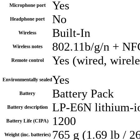
Yes
Microphone port
No
Headphone port
Built-In
Wireless
802.11b/g/n + NF
Wireless notes
Yes (wired, wirel
Remote control
Yes
Environmentally sealed
Battery Pack
Battery
LP-E6N lithium-io
Battery description
1200
Battery Life (CIPA)
765 g (1.69 lb / 2
Weight (inc. batteries)