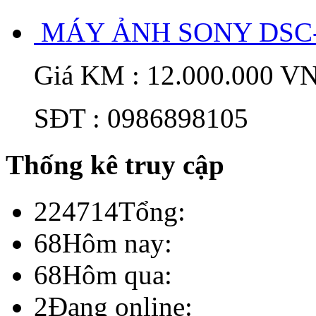
MÁY ẢNH SONY DSC-
Giá KM : 12.000.000 V
SĐT : 0986898105
Thống kê truy cập
224714
Tổng:
68
Hôm nay:
68
Hôm qua:
2
Đang online: