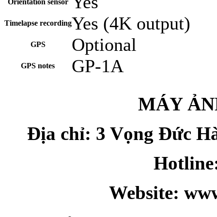
Yes
Orientation sensor
Yes (4K output)
Timelapse recording
Optional
GPS
GP-1A
GPS notes
MÁY ẢN
Địa chỉ: 3 Vọng Đức H
Hotline
Website: ww