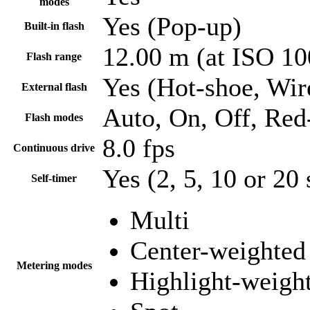
modes
Yes (Pop-up)
Built-in flash
12.00 m (at ISO 10
Flash range
Yes (Hot-shoe, Wir
External flash
Auto, On, Off, Red
Flash modes
8.0 fps
Continuous drive
Yes (2, 5, 10 or 20 
Self-timer
Multi
Center-weighted
Metering modes
Highlight-weigh