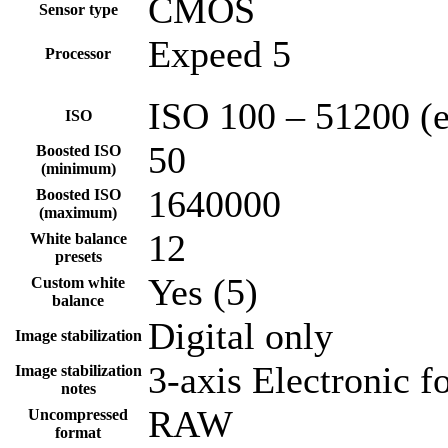
CMOS
Sensor type
Expeed 5
Processor
ISO 100 – 51200 (e
ISO
50
Boosted ISO
(minimum)
1640000
Boosted ISO
(maximum)
12
White balance
presets
Yes (5)
Custom white
balance
Digital only
Image stabilization
3-axis Electronic 
Image stabilization
notes
RAW
Uncompressed
format