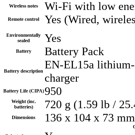
Wi-Fi with low ene
Wireless notes
Yes (Wired, wirele
Remote control
Yes
Environmentally
sealed
Battery Pack
Battery
EN-EL15a lithium-i
Battery description
charger
950
Battery Life (CIPA)
720 g (1.59 lb / 25
Weight (inc.
batteries)
136 x 104 x 73 mm 
Dimensions
O