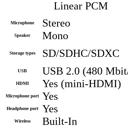
Linear PCM
Stereo
Microphone
Mono
Speaker
SD/SDHC/SDXC
Storage types
USB 2.0 (480 Mbit
USB
Yes (mini-HDMI)
HDMI
Yes
Microphone port
Yes
Headphone port
Built-In
Wireless