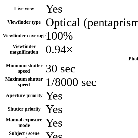
Yes
Live view
Optical (pentapris
Viewfinder type
100%
Viewfinder coverage
0.94×
Viewfinder
magnification
Phot
30 sec
Minimum shutter
speed
1/8000 sec
Maximum shutter
speed
Yes
Aperture priority
Yes
Shutter priority
Yes
Manual exposure
mode
Yes
Subject / scene