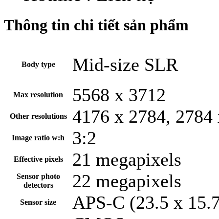
Thông tin chi tiết sản phẩm
Mid-size SLR
Body type
5568 x 3712
Max resolution
4176 x 2784, 2784
Other resolutions
3:2
Image ratio w:h
21 megapixels
Effective pixels
22 megapixels
Sensor photo
detectors
APS-C (23.5 x 15.
Sensor size