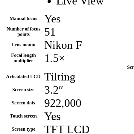
Live View
Yes
Manual focus
51
Number of focus
points
Nikon F
Lens mount
1.5×
Focal length
multiplier
Scr
Tilting
Articulated LCD
3.2″
Screen size
922,000
Screen dots
Yes
Touch screen
TFT LCD
Screen type