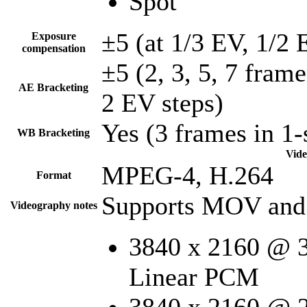
Spot
±5 (at 1/3 EV, 1/2 
Exposure
compensation
±5 (2, 3, 5, 7 fram
AE Bracketing
2 EV steps)
Yes (3 frames in 1-
WB Bracketing
Vide
MPEG-4, H.264
Format
Supports MOV and
Videography notes
3840 x 2160 @ 
Linear PCM